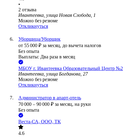
•
2
отзыва
Ивантеевка, улица Новая Слобода, 1
Можно без резюме
Откликнуться
Уборщица/Уборщик
от
55 000
₽
за месяц,
до вычета налогов
Без опыта
Выплаты: Два раза в месяц
МБОУ г. Ивантеевка Образовательный Центр №2
Ивантеевка, улица Богданова, 27
Можно без резюме
Откликнуться
Администратор в апарт-отель
70 000
–
90 000
₽
за месяц,
на руки
Без опыта
Веста-СА, ООО, ТК
4.6