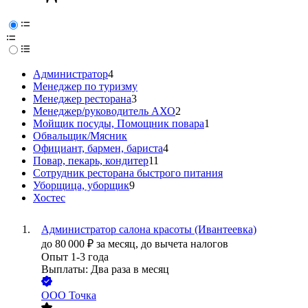
Администратор
4
Менеджер по туризму
Менеджер ресторана
3
Менеджер/руководитель АХО
2
Мойщик посуды, Помощник повара
1
Обвальщик/Мясник
Официант, бармен, бариста
4
Повар, пекарь, кондитер
11
Сотрудник ресторана быстрого питания
Уборщица, уборщик
9
Хостес
Администратор салона красоты (Ивантеевка)
до
80 000
₽
за месяц,
до вычета налогов
Опыт 1-3 года
Выплаты: Два раза в месяц
ООО
Точка