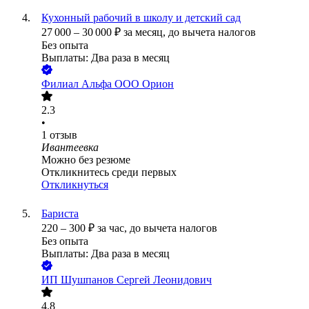
Кухонный рабочий в школу и детский сад
27 000
–
30 000
₽
за месяц,
до вычета налогов
Без опыта
Выплаты: Два раза в месяц
Филиал Альфа ООО Орион
2.3
•
1
отзыв
Ивантеевка
Можно без резюме
Откликнитесь среди первых
Откликнуться
Бариста
220
–
300
₽
за час,
до вычета налогов
Без опыта
Выплаты: Два раза в месяц
ИП
Шушпанов Сергей Леонидович
4.8