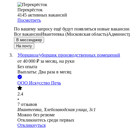
Перекрёсток
4145
активных вакансий
Посмотреть
По вашему запросу ещё будут появляться новые вакансии
Все вакансии
Ивантеевка (Московская область)
Администр
В мессенджер
На почту
Уборщица/уборщик производственных помещений
от
40 000
₽
за месяц,
на руки
Без опыта
Выплаты: Два раза в месяц
ООО
Искусство Печь
2.4
•
7
отзывов
Ивантеевка, Хлебозаводская улица, 3с1
Можно без резюме
Откликнитесь среди первых
Откликнуться