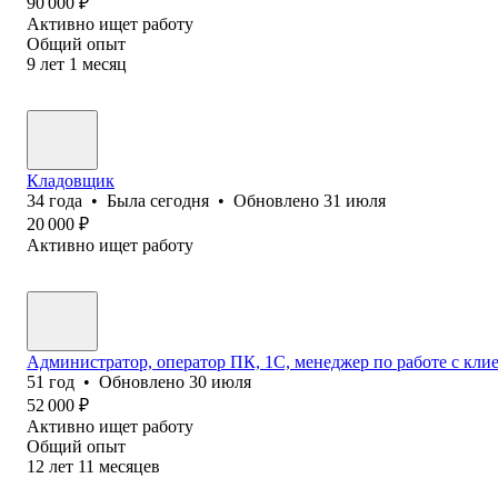
90 000
₽
Активно ищет работу
Общий опыт
9
лет
1
месяц
Кладовщик
34
года
•
Была
сегодня
•
Обновлено
31 июля
20 000
₽
Активно ищет работу
Администратор, оператор ПК, 1С, менеджер по работе с кл
51
год
•
Обновлено
30 июля
52 000
₽
Активно ищет работу
Общий опыт
12
лет
11
месяцев