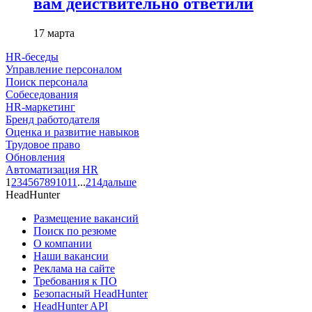
вам действительно ответили
17 марта
HR-беседы
Управление персоналом
Поиск персонала
Собеседования
HR-маркетинг
Бренд работодателя
Оценка и развитие навыков
Трудовое право
Обновления
Автоматизация HR
1
2
3
4
5
6
7
8
9
10
11
...
214
дальше
HeadHunter
Размещение вакансий
Поиск по резюме
О компании
Наши вакансии
Реклама на сайте
Требования к ПО
Безопасный HeadHunter
HeadHunter API