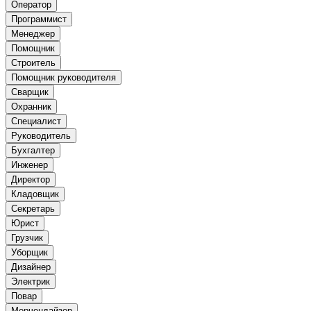
Оператор
Программист
Менеджер
Помощник
Строитель
Помощник руководителя
Сварщик
Охранник
Специалист
Руководитель
Бухгалтер
Инженер
Директор
Кладовщик
Секретарь
Юрист
Грузчик
Уборщик
Дизайнер
Электрик
Повар
Мерчендайзер