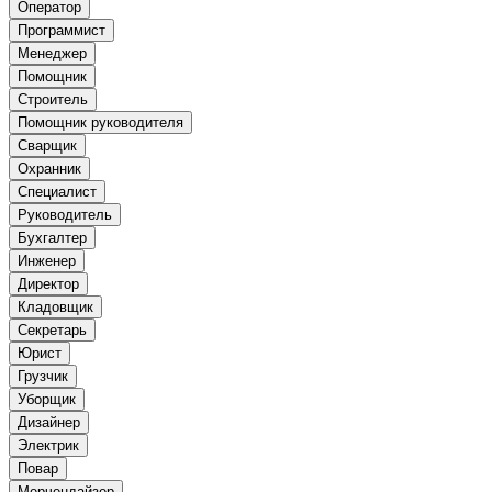
Оператор
Программист
Менеджер
Помощник
Строитель
Помощник руководителя
Сварщик
Охранник
Специалист
Руководитель
Бухгалтер
Инженер
Директор
Кладовщик
Секретарь
Юрист
Грузчик
Уборщик
Дизайнер
Электрик
Повар
Мерчендайзер